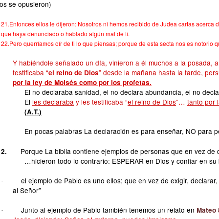
íos se opusieron)
21.Entonces ellos le dijeron: Nosotros ni hemos recibido de Judea cartas acerca d
que haya denunciado o hablado algún mal de ti.
22.Pero querríamos oír de ti lo que piensas; porque de esta secta nos es notorio q
Y habiéndole señalado un día, vinieron a él muchos a la posada, a
testificaba “
” desde la mañana hasta la tarde, per
el reino de Dios
por la ley de Moisés como por los profetas.
El no declaraba sanidad, el no declara abundancia, el no dec
El
les declaraba
y les testificaba “
el reino de Dios
”…
tanto por 
(A.T.)
En pocas palabras La declaración es para enseñar, NO para 
Porque La biblia contiene ejemplos de personas que en vez de 
2.
…hicieron todo lo contrario: ESPERAR en Dios y confiar en su 
el ejemplo de Pablo es uno ellos; que en vez de exigir, declarar
·
al Señor”
Junto al ejemplo de Pablo también tenemos un relato en
Mateo 
·