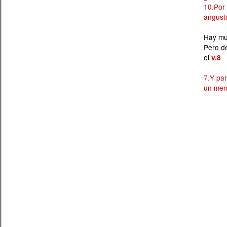
10.Por 
angusti
Hay mu
Pero de
el
v.8
7.Y pa
un men