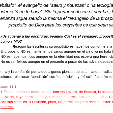
ebátalo”, el evangelio de “salud y riquezas” o “la teología
oder está en tu boca”.
Sin importar cuál sea el nombre, 
eñanza sigue siendo la misma
el “evangelio de la prosp
propósito de Dios para los creyentes es que sean san
¿de acuerdo a las escrituras, veamos Cuál es el verdadero propósi
como a hijo?
según las escrituras su propósito es hacernos conforme a l
R/
El propósito NO es mantenernos sanos aunque en el cielo ya no habr
NO es hacernos ricos aunque en la eternidad nos espera una herenci
No es ser felices aunque en el presente a pesar de las adversidades 
blema y la confusión por la que algunos piensan de esta manera, radi
 solemos relacionar “bendición” con “beneficio”… y “aflicción” con “mald
Juan 11:1
…
1.Estaba entonces enfermo uno llamado Lázaro, de Betania, la aldea 
2.(María, cuyo hermano Lázaro estaba enfermo, fue la que ungió al Se
con sus cabellos. 3.Enviaron, pues, las hermanas para decir a Jesús:
enfermo
.