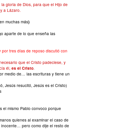
a gloria de Dios, para que el Hijo de
 y a Lázaro.
ten muchas más
)
o aparte de lo que enseña las
y por tres días
d
e reposo discutió con
 necesario que el Cristo padeciese, y
cía él,
.
es el Cristo
r medio de… las escrituras y tiene un
, Jesús resucitó, Jesús es el Cristo)
s
les el mismo Pablo convoco porque
Romanos quienes
al examinar el caso de
a inocente… pero como dije el resto de