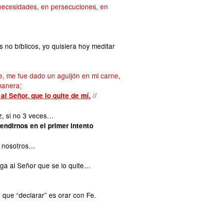
n necesidades, en persecuciones, en
s no bíblicos, yo quisiera hoy meditar
, me fue dado un aguijón en mi carne,
manera;
//
al Señor, que lo quite de mí.
z, si no 3 veces…
ndirnos en el primer intento
e nosotros…
ega al Señor que se lo quite…
ue “declarar” es orar con Fe.