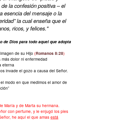
 de la confesión positiva – el
la esencia del mensaje o la
eridad” la cual enseña que el
os, ricos, y felices."
to de Dios para todo aquel que adopta
a imagen de su Hijo
(
)
Romanos 8:28
á más dolor ni enfermedad
a eterna
nos invade el gozo a causa del Señor.
ca el modo en que medimos el amor de
ición”
de María y de Marta su hermana.
ñor con perfume, y le enjugó los pies
 Señor, he aquí el que amas
está