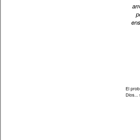
arr
p
ens
El pro
Dios...