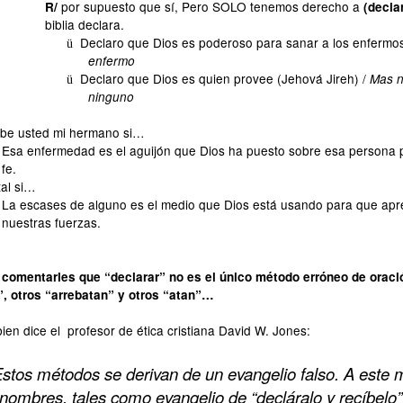
por supuesto que sí, Pero SOLO tenemos derecho a
R/
(decla
biblia declara.
Declaro que Dios es poderoso para sanar a los enfermo
ü
enfermo
Declaro que Dios es quien provee (Jehová Jireh) /
Mas n
ü
ninguno
be usted mi hermano si…
Esa enfermedad es el aguijón que Dios ha puesto sobre esa persona p
fe.
tal si…
La escases de alguno es el medio que Dios está usando para que apre
nuestras fuerzas.
 comentarles que “declarar” no es el único método erróneo de orac
”, otros “arrebatan” y otros “atan”…
en dice el profesor de ética cristiana David W. Jones:
Estos métodos se derivan de un evangelio falso. A
este m
nombres, tales como evangelio de “decláralo y recíbelo”,