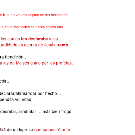
e ti, ni ha venido alguno de los hermanos
ue en todas partes se habla contra ella
.
 los cuales
y les
les declaraba
suadiéndoles acerca de Jesús,
tanto
lara bendición…
la ley de Moisés como por los profetas.
pedir…
declarar/afirmar/dar por hecho…
bendita voluntad.
, decretar, arrebatar … más bien “rogó
de un leproso
que se postró ante
8:2