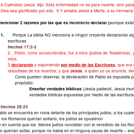
4.Oyéndolo Jesús, dijo: Esta enfermedad no es para muerte, sino para l
Dios sea glorificado por ella. 5.Y amaba Jesús a Marta, a su hermana
aunque exis
mencionar 2 razones por las que es incorrecto declarar (
Porque La biblia NO menciona a ningún creyente declarando alg
1.
escrituras
Hechos 17:2-3
2
…Pablo, como acostumbraba, fue a ellos
(judíos de Tesalónica)
, 
ellos,
3.
y exponiendo
, que era
declarando
por medio de las Escrituras
resucitase de los muertos; y que
, a quien yo os anuncio, de
Jesús
Como pueden observar, la declaración de Pablo es expuesta po
propósito:
(Jesús padeció, Jesús murió
Enseñar verdades bíblicas
verdades bíblicas expuestas por medio de las escritura
Hechos 28:23
blo se encuentra en roma delante de los principales judios, a los cua
 los Romanos querían soltarlo, los judíos se opusieron
 en cuenta que los lideres judíos concidian con el veredicto de los 
lo querían soltar, porque no habia en el ninguna causa de muerte – er