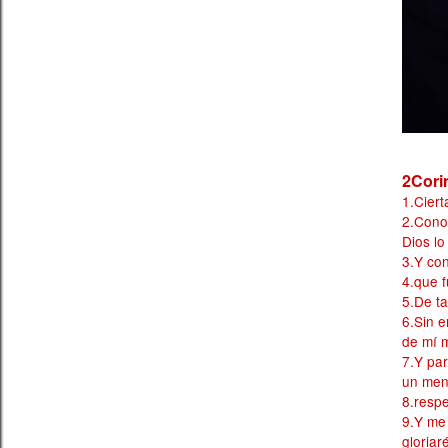
2Corin
1.Ciert
2.Conoz
Dios lo
3.Y con
4.que f
5.De ta
6.Sin e
de mí m
7.Y pa
un men
8.respe
9.Y me 
gloriar