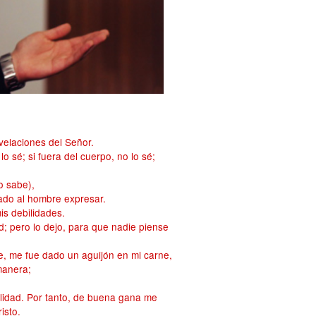
velaciones del Señor.
 sé; si fuera del cuerpo, no lo sé;
o sabe),
dado al hombre expresar.
is debilidades.
ad; pero lo dejo, para que nadie piense
, me fue dado un aguijón en mi carne,
manera;
ilidad. Por tanto, de buena gana me
isto.