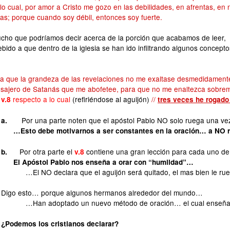
lo cual, por amor a Cristo me gozo en las debilidades, en afrentas, e
as; porque cuando soy débil, entonces soy fuerte.
cho que podríamos decir acerca de la porción que acabamos de leer,
bido a que dentro de la iglesia se han ido infiltrando algunos concepto
ra que la grandeza de las revelaciones no me exaltase desmedidamente
sajero de Satanás que me abofetee, para que no me enaltezca sobre
respecto a lo cual
(refiriéndose al aguijón)
/
/
v.8
tres veces he rogado 
Por una parte noten que el apóstol Pablo NO solo ruega una ve
a.
…Esto debe motivarnos a ser constantes en la oración… a NO re
Por otra parte el
contiene una gran lección para cada uno d
b.
v.8
El Apóstol Pablo nos enseña a orar con “humildad”…
…El NO declara que el aguijón será quitado, el mas bien le ru
Digo esto… porque algunos hermanos alrededor del mundo…
…Han adoptado un nuevo método de oración… el cual enseña q
¿Podemos los cristianos declarar?