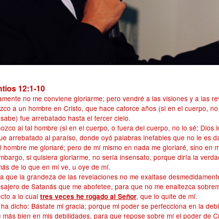
tios 12:1-10
amente no me conviene gloriarme; pero vendré a las visiones y a las re
co a un hombre en Cristo, que hace catorce años (si en el cuerpo, no lo
 sabe) fue arrebatado hasta el tercer cielo.
ozco al tal hombre (si en el cuerpo, o fuera del cuerpo, no lo sé; Dios l
ue arrebatado al paraíso, donde oyó palabras inefables que no le es 
l hombre me gloriaré; pero de mí mismo en nada me gloriaré, sino en m
mbargo, si quisiera gloriarme, no sería insensato, porque diría la verd
ás de lo que en mí ve, u oye de mí.
ra que la grandeza de las revelaciones no me exaltase desmedidamente
sajero de Satanás que me abofetee, para que no me enaltezca sobre
cto a lo cual
, que lo quite de mí.
tres veces he rogado al Señor
ha dicho: Bástate mi gracia; porque mi poder se perfecciona en la deb
é más bien en mis debilidades, para que repose sobre mí el poder de Cr