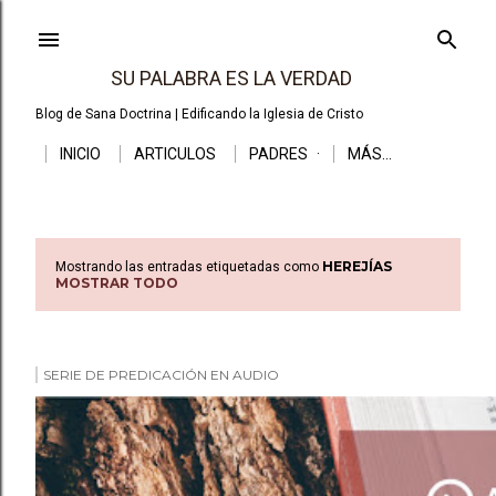
Ir al
SU PALABRA ES LA VERDAD
Blog de Sana Doctrina | Edificando la Iglesia de Cristo
INICIO
ARTICULOS
PADRES
MÁS…
HEREJÍAS
Mostrando las entradas etiquetadas como
E
MOSTRAR TODO
n
t
SERIE DE PREDICACIÓN EN AUDIO
r
a
d